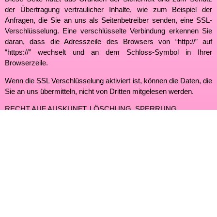
der Übertragung vertraulicher Inhalte, wie zum Beispiel der
Anfragen, die Sie an uns als Seitenbetreiber senden, eine SSL-
Verschlüsselung. Eine verschlüsselte Verbindung erkennen Sie
daran, dass die Adresszeile des Browsers von “http://” auf
“https://” wechselt und an dem Schloss-Symbol in Ihrer
Browserzeile.
Wenn die SSL Verschlüsselung aktiviert ist, können die Daten, die
Sie an uns übermitteln, nicht von Dritten mitgelesen werden.
RECHT AUF AUSKUNFT, LÖSCHUNG, SPERRUNG
Sie haben jederzeit das Recht auf unentgeltliche Auskunft über
Ihre gespeicherten personenbezogenen Daten, deren Herkunft
und Empfänger und den Zweck der Datenverarbeitung sowie ein
Recht aufBerichtigung, Sperrung oder Löschung dieser Daten.
Hierzu sowie zu weiteren Fragen zum Thema personenbezogene
Daten können Sie sich jederzeit unter der im Impressum
angegebenen Adresse an uns wenden.